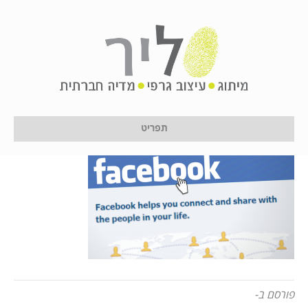
social-network-
76532_960_720
על ידי
לירון לן
|
24 בינואר 2017
תפריט
פורסם ב-