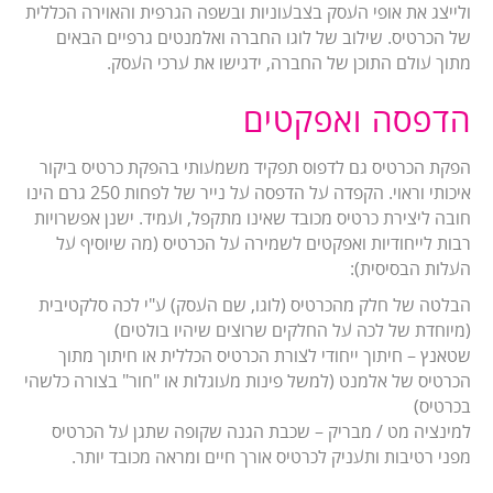
ולייצג את אופי העסק בצבעוניות ובשפה הגרפית והאוירה הכללית
של הכרטיס. שילוב של לוגו החברה ואלמנטים גרפיים הבאים
מתוך עולם התוכן של החברה, ידגישו את ערכי העסק.
הדפסה ואפקטים
הפקת הכרטיס גם לדפוס תפקיד משמעותי בהפקת כרטיס ביקור
איכותי וראוי. הקפדה על הדפסה על נייר של לפחות 250 גרם הינו
חובה ליצירת כרטיס מכובד שאינו מתקפל, ועמיד. ישנן אפשרויות
רבות לייחודיות ואפקטים לשמירה על הכרטיס (מה שיוסיף על
העלות הבסיסית):
הבלטה של חלק מהכרטיס (לוגו, שם העסק) ע"י לכה סלקטיבית
(מיוחדת של לכה על החלקים שרוצים שיהיו בולטים)
שטאנץ – חיתוך ייחודי לצורת הכרטיס הכללית או חיתוך מתוך
הכרטיס של אלמנט (למשל פינות מעוגלות או "חור" בצורה כלשהי
בכרטיס)
למינציה מט / מבריק – שכבת הגנה שקופה שתגן על הכרטיס
מפני רטיבות ותעניק לכרטיס אורך חיים ומראה מכובד יותר.