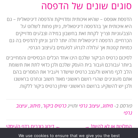
סוגים שונים של הדפסה
הדפסת אופסט – שהיא איכותית ומדוייקת והדפסה דיגיטאלית – גם
היא איכותית אך בהדפסה דיגיטאלית, ניתן פחות לשלוט על
הצבעוניות וצריך לקחת זאת בחשבון במידה וצבעים מדוייקים
הכרחיים. הדפסה דיגיטאלית זולה יותר לרוב וניתן להדפיס בה גם
כמויות קטנות אך עלולה לגרוע לפעמים בעיצוב הגרפי.
לסיכום כרטיס הביקור שלכם הינו אחד הכלים הבסיסיים והמחייבים
ביותר עבורכם ועבור בית העסק שלכם ולכן כדאי לתת את תשומת
הלב לכף מראש ולעצב כרטיס שישדר ויעביר את המסרים בהם
אתם מעונינים שהרי רושם ראשוני מאוד חשוב ונחרט בראשנו
ולכן יש להשקיע ברושם הראשוני שיתן כרטיס ביקור ללקוח.
פורסם ב-
מיתוג
,
עיצוב גרפי
ותוייג
כרטיס ביקור
,
מיתוג
,
עיצוב
גרפי
המלצות או לא להיות! →
← דירוג כוכבים בדף העיסקי
We use cookies to ensure that we give you the best