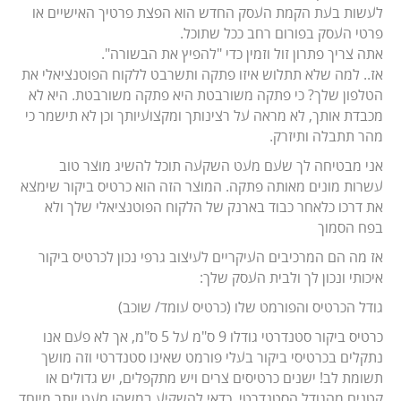
לעשות בעת הקמת העסק החדש הוא הפצת פרטיך האישיים או
פרטי העסק בפורום רחב ככל שתוכל.
אתה צריך פתרון זול וזמין כדי "להפיץ את הבשורה".
אז.. למה שלא תתלוש איזו פתקה ותשרבט ללקוח הפוטנציאלי את
הטלפון שלך? כי פתקה משורבטת היא פתקה משורבטת. היא לא
מכבדת אותך, לא מראה על רצינותך ומקצועיותך וכן לא תישמר כי
מהר תתבלה ותיזרק.
אני מבטיחה לך שעם מעט השקעה תוכל להשיג מוצר טוב
עשרות מונים מאותה פתקה. המוצר הזה הוא כרטיס ביקור שימצא
את דרכו כלאחר כבוד בארנק של הלקוח הפוטנציאלי שלך ולא
בפח הסמוך
אז מה הם המרכיבים העיקריים לעיצוב גרפי נכון לכרטיס ביקור
איכותי ונכון לך ולבית העסק שלך:
גודל הכרטיס והפורמט שלו (כרטיס עומד/ שוכב)
כרטיס ביקור סטנדרטי גודלו 9 ס"מ על 5 ס"מ, אך לא פעם אנו
נתקלים בכרטיסי ביקור בעלי פורמט שאינו סטנדרטי וזה מושך
תשומת לב! ישנים כרטיסים צרים ויש מתקפלים, יש גדולים או
קטנים מהגודל הסטנדרטי. כדאי להשקיע במשהו מעט יותר מיוחד