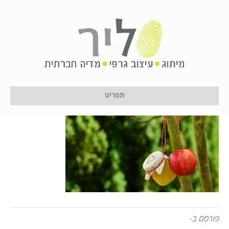
apple-tree-
1574326_960_720
על ידי
לירון לן
|
24 בינואר 2017
תפריט
פורסם ב-