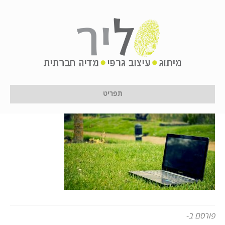
notebook-
405755_960_720
על ידי
לירון לן
|
24 בינואר 2017
תפריט
פורסם ב-