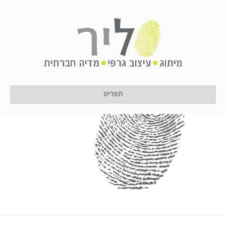
darkgray
תפריט