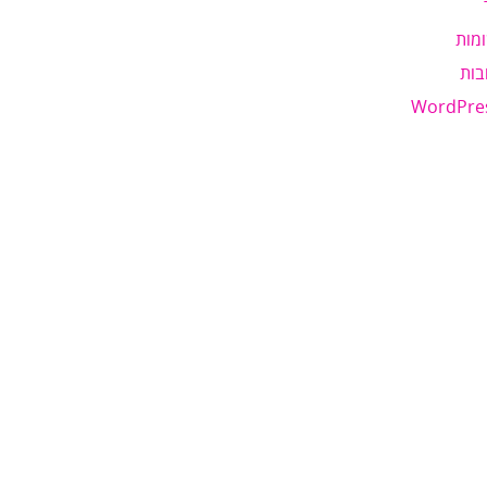
מות
בות
WordPre