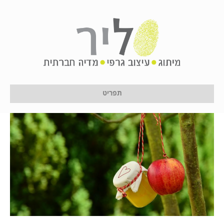
סימניה מגניבה לראש השנה –
להורדה במתנה!
על ידי
לירון לן
|
24 בינואר 2017
תפריט