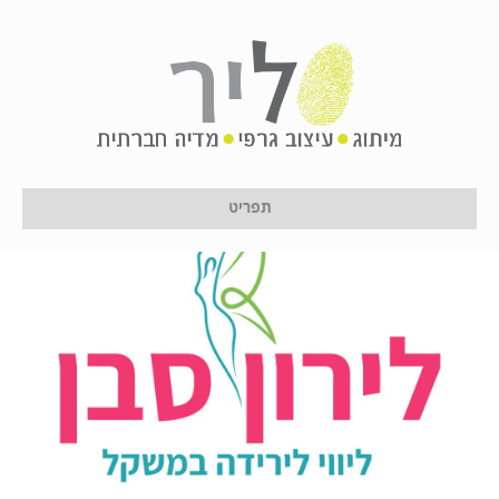
לירון סבן
על ידי
לירון לן
|
18 ביוני 2024
תפריט