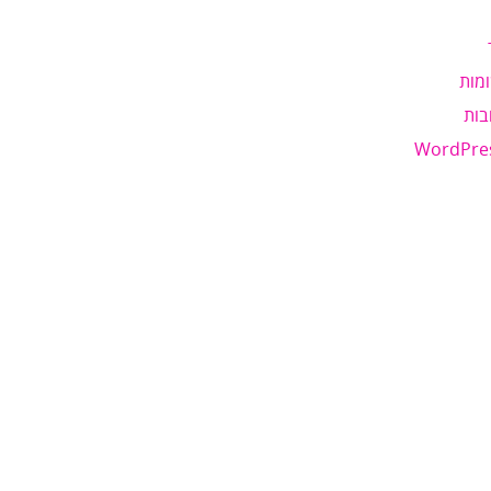
מות
בות
WordPre