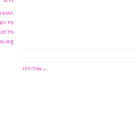
כלים
התחבר
פיד רשו
פיד תגו
ss.org
← אורלי לירז