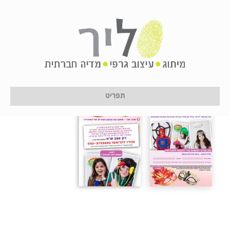
hag-orli
על ידי
לירון לן
|
11 בינואר 2017
תפריט