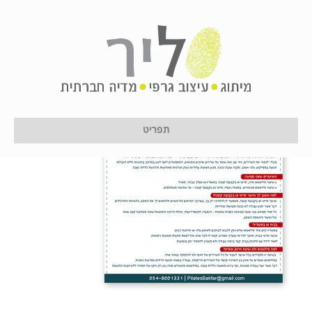
tabpilatis3
על ידי
לירון לן
|
11 בינואר 2017
תפריט