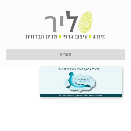
Untitled-1
על ידי
לירון לן
|
11 בינואר 2017
תפריט