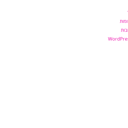
מות
בות
WordPre