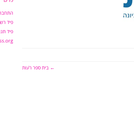
כלים
התחבר
פיד רשו
פיד תגו
ss.org
← בית ספר רעות