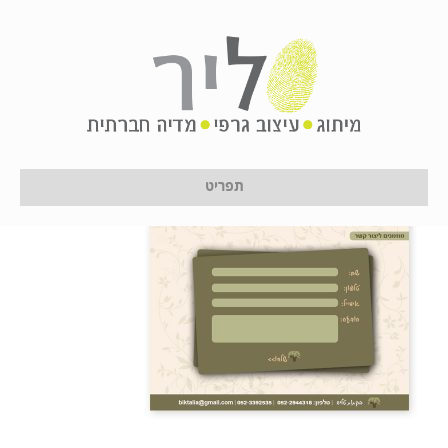
tab1bik
על ידי
לירון לן
|
11 בינואר 2017
תפריט