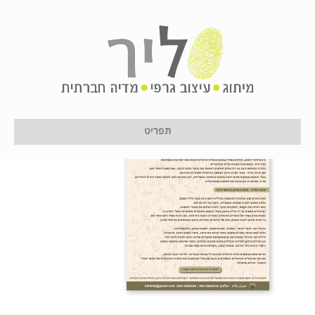
tabbik3
על ידי
לירון לן
|
11 בינואר 2017
תפריט