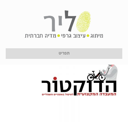
Untitled-1
על ידי
לירון לן
|
28 בדצמבר 2021
תפריט