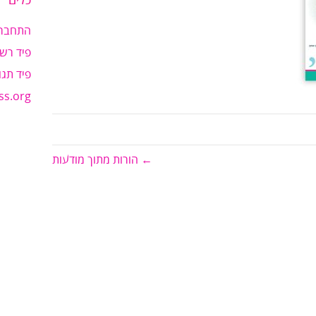
כלים
התחבר
פיד רשו
פיד תגו
ss.org
← הורות מתוך מודעות