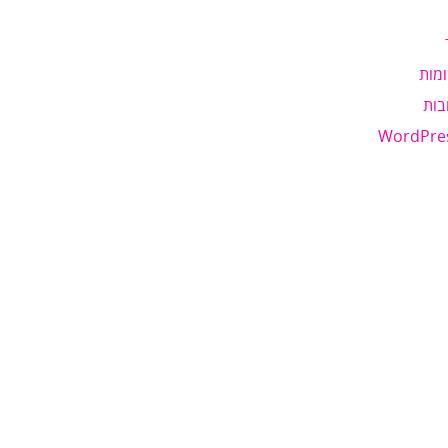
מות
בות
WordPre