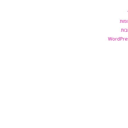
מות
בות
WordPre