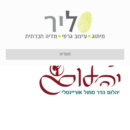
yahalom
על ידי
לירון לן
|
4 ביולי 2017
תפריט