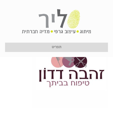
d
על ידי
לירון לן
|
16 בינואר 2017
תפריט