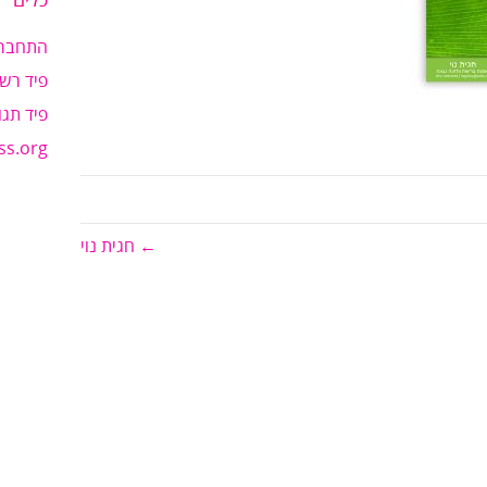
כלים
התחבר
פיד רשו
פיד תגו
ss.org
← חגית נוי