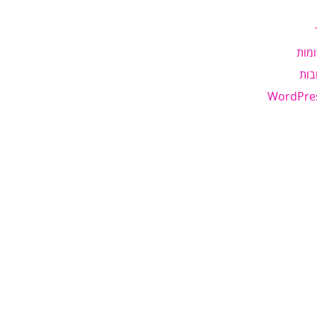
מות
בות
WordPre