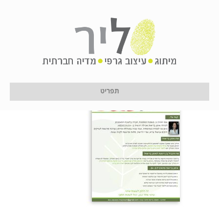
tab1hagit
על ידי
לירון לן
|
11 בינואר 2017
תפריט