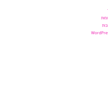
מות
בות
WordPre