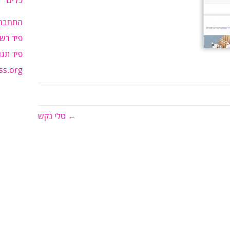
כלים
התחבר
פיד רשו
פיד תגו
ss.org
← טלי נקש