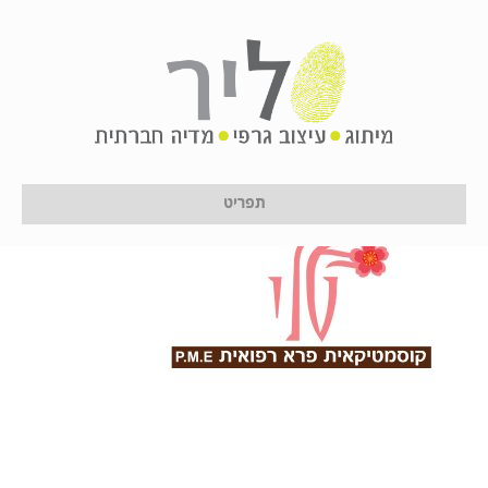
logotali
על ידי
לירון לן
|
11 בינואר 2017
תפריט