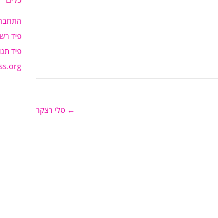
כלים
התחבר
פיד רשו
פיד תגו
ss.org
← טלי רצקר