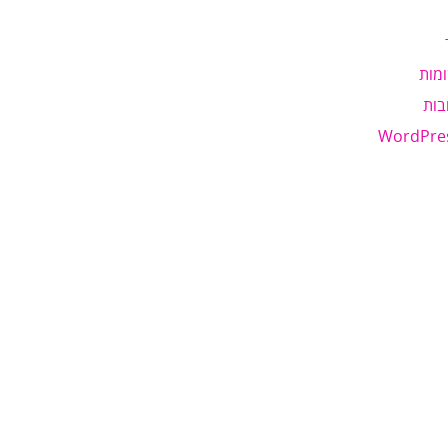
מות
בות
WordPre