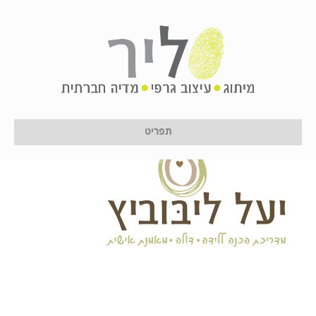
forfacebooklogoE
על ידי
לירון לן
|
26 בנובמבר 2018
תפריט