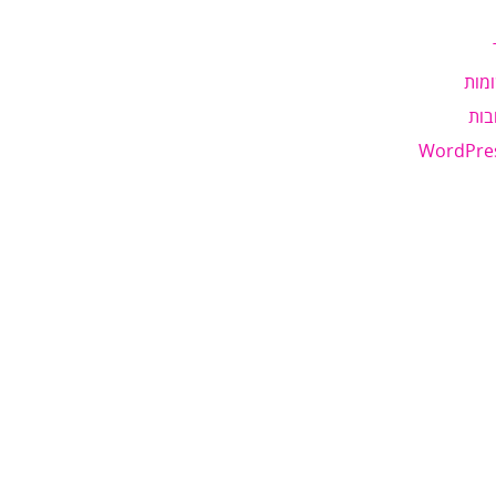
מות
בות
WordPre