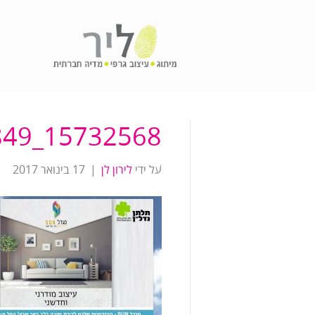
15732568_1521192941228849_7750615492831737865_o
על ידי
לירון לן
|
17 בינואר 2017