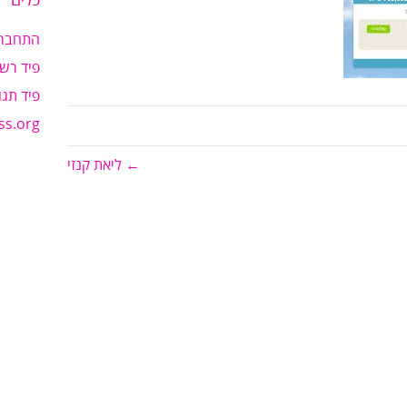
כלים
התחבר
פיד רשו
פיד תגו
ss.org
← ליאת קנזי