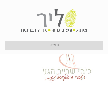
lihi
על ידי
לירון לן
|
1 באפריל 2024
תפריט