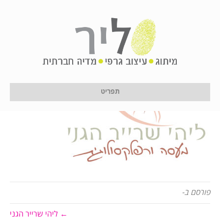
logo
על ידי
לירון לן
|
1 באפריל 2024
תפריט
פורסם ב-
← ליהי שרייר הגני