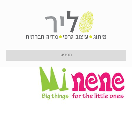
Untitled-1
על ידי
לירון לן
|
11 בינואר 2017
תפריט