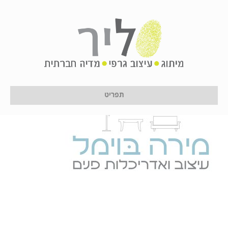
zz
על ידי
לירון לן
|
16 בינואר 2017
תפריט