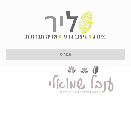
logo
על ידי
לירון לן
|
25 במאי 2025
תפריט