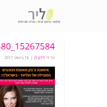
15267584_1481428968538580_5653822603467908071_n
על ידי
לירון לן
|
16 בינואר 2017