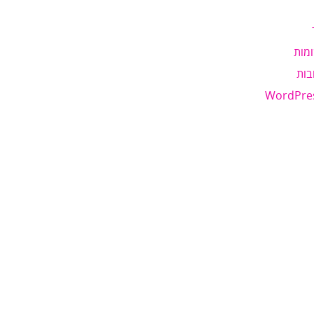
מות
בות
WordPre