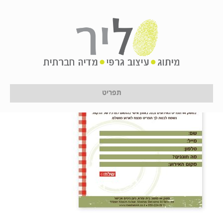
tabmeshek
על ידי
לירון לן
|
11 בינואר 2017
תפריט