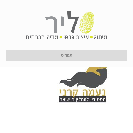
נעמה
על ידי
לירון לן
|
16 בינואר 2017
תפריט