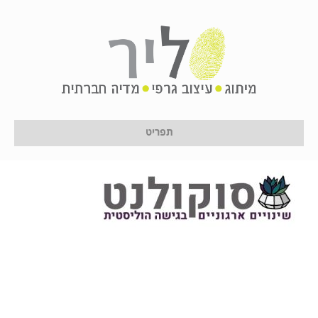
soccolent
על ידי
לירון לן
|
6 באוקטובר 2024
תפריט