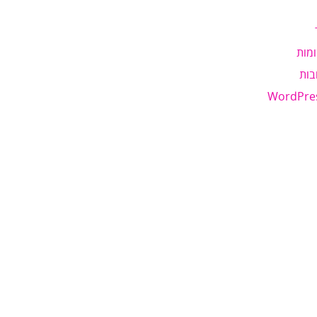
מות
בות
WordPre