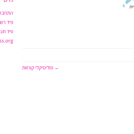
כלים
התחבר
פיד רשו
פיד תגו
ss.org
← פוליטיקלי קוראת