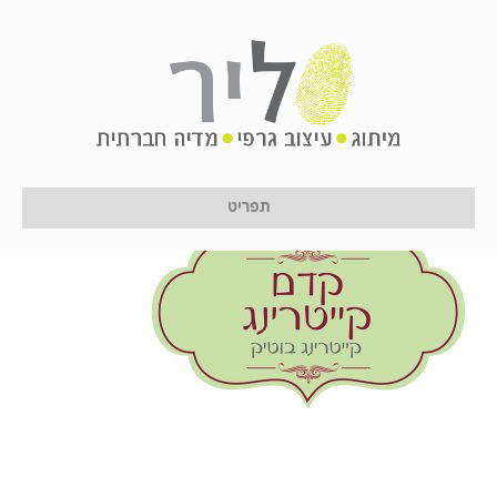
1
על ידי
לירון לן
|
12 בינואר 2017
תפריט