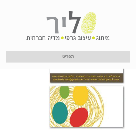
ken1
על ידי
לירון לן
|
16 בינואר 2017
תפריט