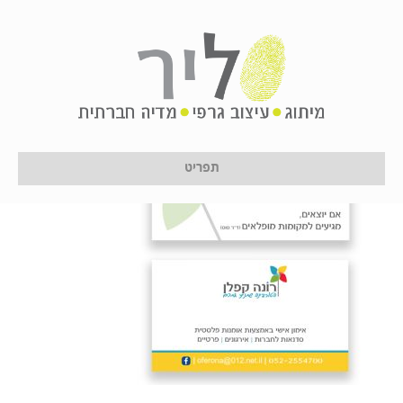
ronas
על ידי
לירון לן
|
16 בינואר 2017
תפריט