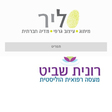
111
על ידי
לירון לן
|
16 בינואר 2017
תפריט