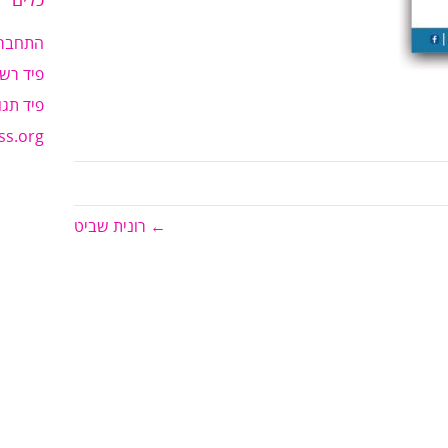
כלים
התחבר
פיד רשו
פיד תגו
ss.org
← רונית שביט