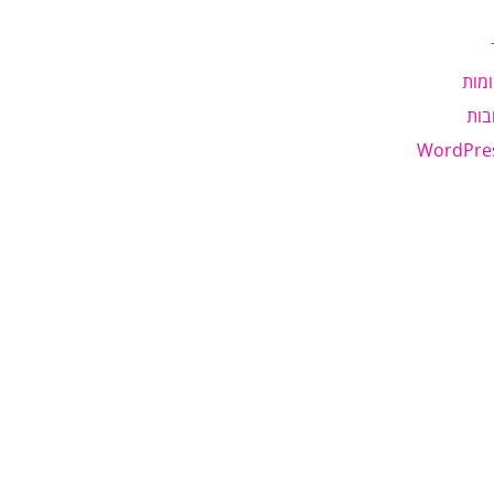
מות
בות
WordPre