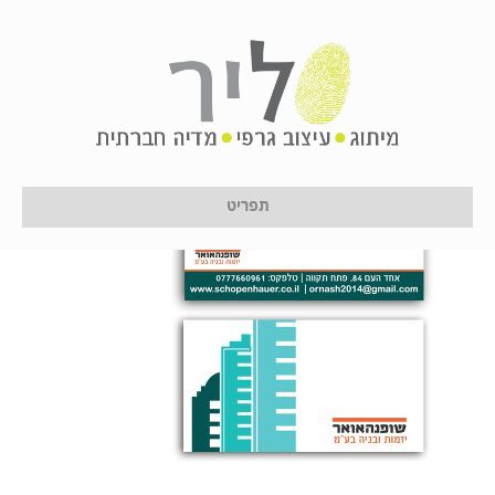
s
על ידי
לירון לן
|
12 בינואר 2017
תפריט