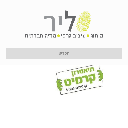
Untitled-1
על ידי
לירון לן
|
16 בינואר 2017
תפריט