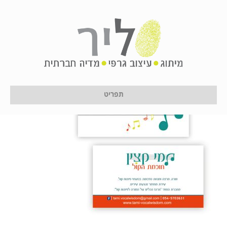
tami1
על ידי
לירון לן
|
16 בינואר 2017
תפריט