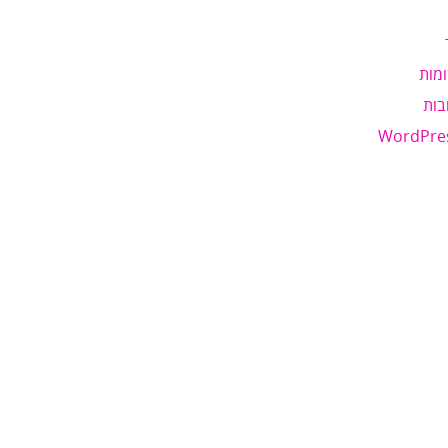
מות
בות
WordPre