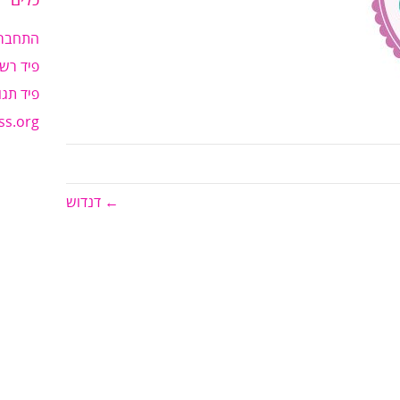
כלים
התחבר
פיד רשו
פיד תגו
ss.org
← דנדוש