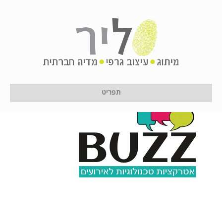
1
על ידי
לירון לן
|
20 בינואר 2017
תפריט