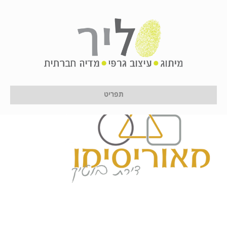
forfacebooklogo
על ידי
לירון לן
|
26 בנובמבר 2018
תפריט