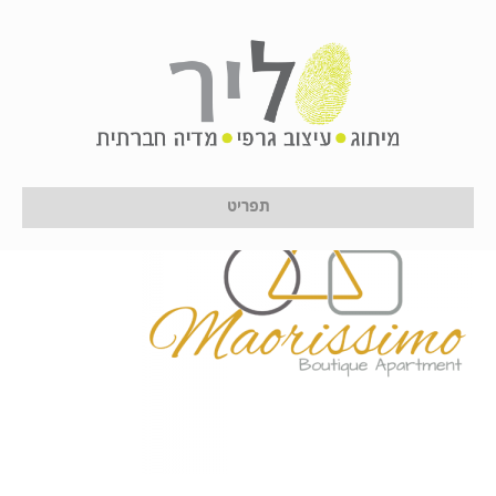
forfacebooklogoE
על ידי
לירון לן
|
26 בנובמבר 2018
תפריט