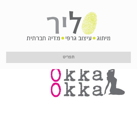
okka1
על ידי
לירון לן
|
12 בינואר 2017
תפריט